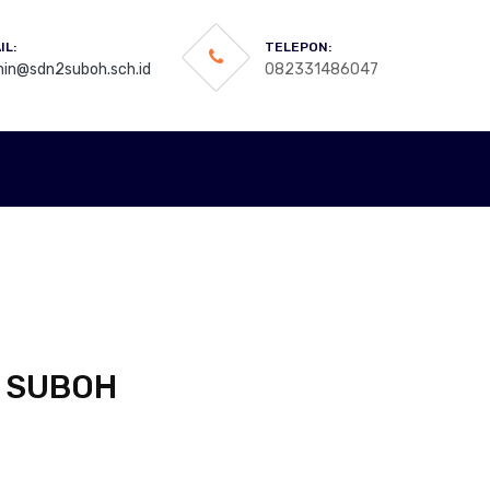
IL:
TELEPON:
in@sdn2suboh.sch.id
082331486047
2 SUBOH