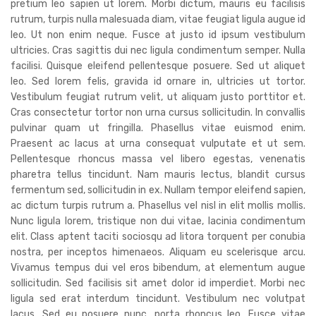
pretium leo sapien ut lorem. Morbi dictum, mauris eu facilisis
rutrum, turpis nulla malesuada diam, vitae feugiat ligula augue id
leo. Ut non enim neque. Fusce at justo id ipsum vestibulum
ultricies. Cras sagittis dui nec ligula condimentum semper. Nulla
facilisi. Quisque eleifend pellentesque posuere. Sed ut aliquet
leo. Sed lorem felis, gravida id ornare in, ultricies ut tortor.
Vestibulum feugiat rutrum velit, ut aliquam justo porttitor et.
Cras consectetur tortor non urna cursus sollicitudin. In convallis
pulvinar quam ut fringilla. Phasellus vitae euismod enim.
Praesent ac lacus at urna consequat vulputate et ut sem.
Pellentesque rhoncus massa vel libero egestas, venenatis
pharetra tellus tincidunt. Nam mauris lectus, blandit cursus
fermentum sed, sollicitudin in ex. Nullam tempor eleifend sapien,
ac dictum turpis rutrum a. Phasellus vel nisl in elit mollis mollis.
Nunc ligula lorem, tristique non dui vitae, lacinia condimentum
elit. Class aptent taciti sociosqu ad litora torquent per conubia
nostra, per inceptos himenaeos. Aliquam eu scelerisque arcu.
Vivamus tempus dui vel eros bibendum, at elementum augue
sollicitudin. Sed facilisis sit amet dolor id imperdiet. Morbi nec
ligula sed erat interdum tincidunt. Vestibulum nec volutpat
lacus. Sed eu posuere nunc, porta rhoncus leo. Fusce vitae