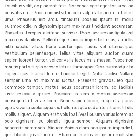
faucibus velit, ac placerat felis. Maecenas eget egestas urna, ac
convallis eros. Proin non nisl vitae odio vulputate auctor et eget
urna. Phasellus elit arcu, tincidunt sodales ipsum in, mollis
euismod odio. In dignissim ipsum maximus tincidunt accumsan.
Phasellus tempus eleifend pulvinar. Proin accumsan ligula vel
maximus dapibus. Pellentesque lacinia imperdiet risus, a mollis
nibh iaculis vitae. Nunc auctor quis lacus vel ullamcorper.
Vestibulum pellentesque, tellus vitae aliquam auctor, quam
sapien laoreet tortor, vel convallis lacus mi a massa. Fusce non
mauris porta turpis consectetur ullamcorper. Cras euismod justo
sapien, quis feugiat lorem tincidunt eget. Nulla facilisi. Nullam
semper urna at maximus luctus. Praesent gravida, leo quis
commodo tempor, metus lacus accumsan lorem, ac facilisis
justo massa a ipsum. Praesent in sem a metus accumsan
consequat ut vitae libero. Nunc sapien lorem, feugiat a purus
eget, viverra scelerisque ex. Pellentesque sed ante sit amet felis
mollis aliquet. Aliquam erat volutpat. Vestibulum varius lorem at
odio dignissim, eu blandit ligula semper. Aliquam dignissim
hendrerit commodo. Aliquam finibus diam nec ipsum imperdiet,
quis blandit justo auctor. Etiam ac metus eu ipsum molestie